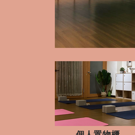
​個人置物櫃