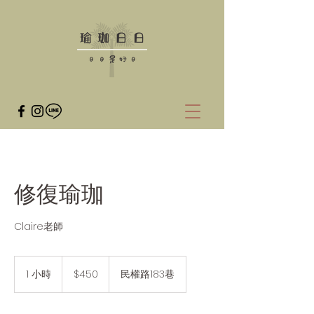
修復瑜珈
Claire老師
450
新
1 小時
1
$450
民權路183巷
台
小
幣